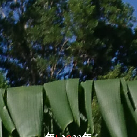
年
:
2
0
2
2
年