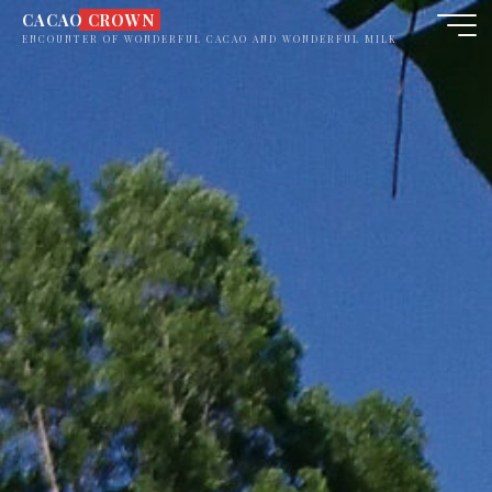
コ
CACAO CROWN
ン
ENCOUNTER OF WONDERFUL CACAO AND WONDERFUL MILK
テ
ン
ツ
へ
ス
キ
ッ
プ