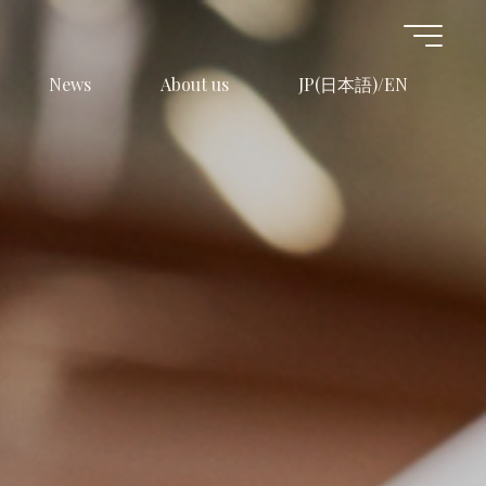
News
About us
JP(日本語)/EN