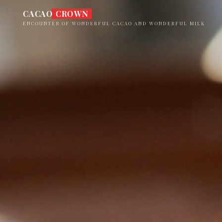
コ
CACAO CROWN
ン
ENCOUNTER OF WONDERFUL CACAO AND WONDERFUL MILK
テ
ン
ツ
へ
ス
キ
ッ
プ