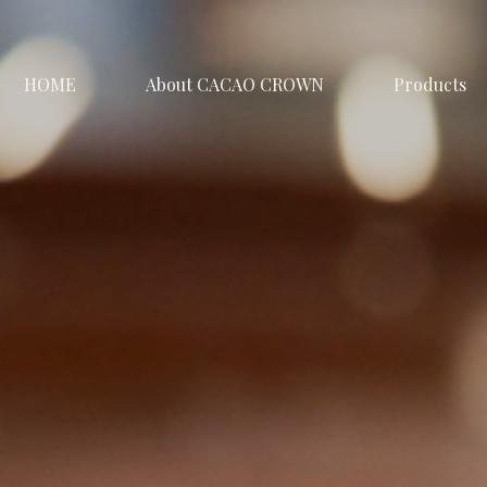
HOME
About CACAO CROWN
Products