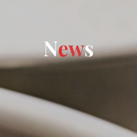
N
N
e
w
s
s