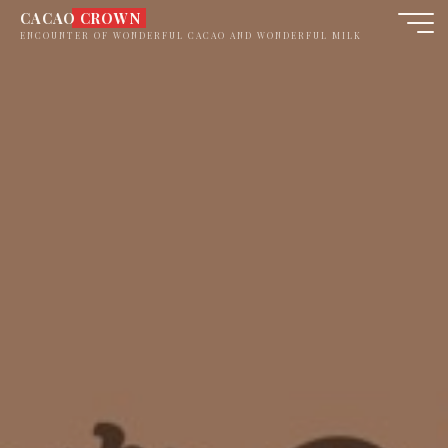
コ
CACAO CROWN
ン
ENCOUNTER OF WONDERFUL CACAO AND WONDERFUL MILK
テ
ン
ツ
へ
ス
キ
ッ
プ