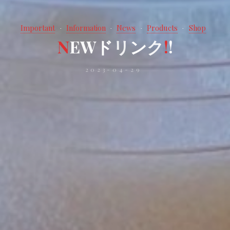
Important
Information
News
Products
Shop
N
E
W
ド
リ
ン
ク
!
!
2023-04-29